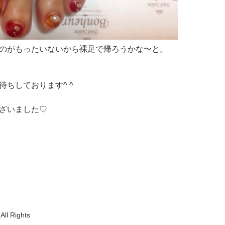
のがもったいないから裸足で帰ろうかな〜と。
ちしております^ ^
ざいました♡
All Rights