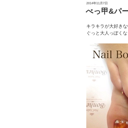
投
2014年11月7日
稿
べっ甲&パ
日:
キラキラが大好きな
ぐっと大人っぽくな