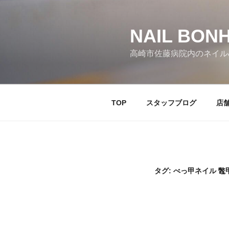
コ
ン
テ
NAIL BO
ン
高崎市佐藤病院内のネイル
ツ
へ
ス
キ
TOP
スタッフブログ
店
ッ
プ
タグ:
べっ甲ネイル 鼈