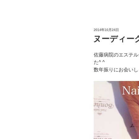
投
2014年10月24日
稿
ヌーディー
日:
佐藤病院のエステル
た^ ^
数年振りにお会いし