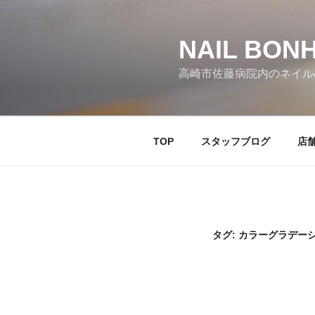
コ
ン
テ
NAIL BO
ン
高崎市佐藤病院内のネイル
ツ
へ
ス
キ
TOP
スタッフブログ
店
ッ
プ
タグ:
カラーグラデーシ