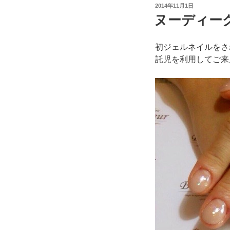
投
2014年11月1日
稿
ヌーディー
日:
初ジェルネイルをさ
託児を利用してご来