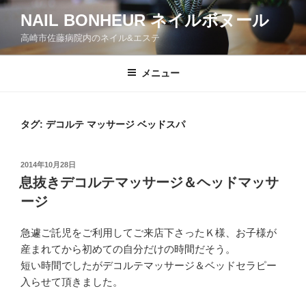
コ
NAIL BONHEUR ネイルボヌール
ン
高崎市佐藤病院内のネイル&エステ
テ
ン
ツ
メニュー
へ
ス
キ
タグ:
デコルテ マッサージ ベッドスパ
ッ
プ
投
2014年10月28日
稿
息抜きデコルテマッサージ＆ヘッドマッサ
日:
ージ
急遽ご託児をご利用してご来店下さったＫ様、お子様が
産まれてから初めての自分だけの時間だそう。
短い時間でしたがデコルテマッサージ＆ベッドセラピー
入らせて頂きました。