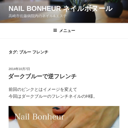
コ
NAIL BONHEUR ネイルボヌール
ン
高崎市佐藤病院内のネイル&エステ
テ
ン
ツ
メニュー
へ
ス
キ
タグ:
ブルー フレンチ
ッ
プ
投
2014年10月7日
稿
ダークブルーで逆フレンチ
日:
前回のピンクとはイメージを変えて
今回はダークブルーのフレンチネイルのH様。