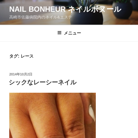
コ
NAIL BONHEUR ネイルボヌール
ン
高崎市佐藤病院内のネイル&エステ
テ
ン
ツ
メニュー
へ
ス
キ
タグ:
レース
ッ
プ
投
2014年10月2日
稿
シックなレーシーネイル
日: