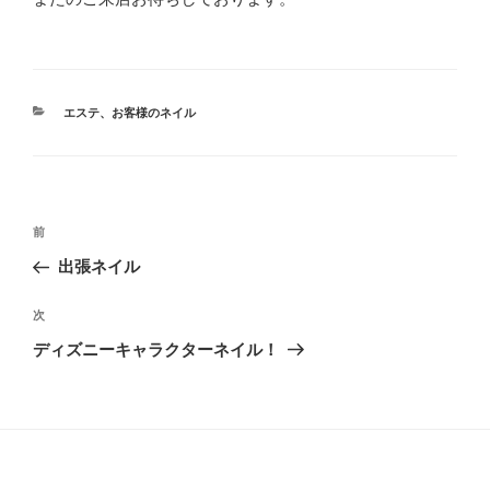
カ
エステ
、
お客様のネイル
テ
ゴ
リ
ー
投
前
前
稿
の
出張ネイル
ナ
投
ビ
稿
次
次
ゲ
の
ディズニーキャラクターネイル！
投
ー
稿
シ
ョ
ン