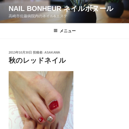
コ
NAIL BONHEUR ネイルボヌール
ン
高崎市佐藤病院内のネイル&エステ
テ
ン
ツ
メニュー
へ
ス
キ
投
2013年10月30日
投稿者:
ASAKAWA
稿
ッ
秋のレッドネイル
日:
プ