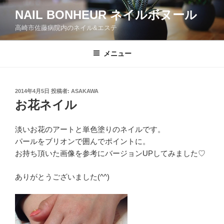
コ
NAIL BONHEUR ネイルボヌール
ン
高崎市佐藤病院内のネイル&エステ
テ
ン
ツ
メニュー
へ
ス
キ
投
2014年4月5日
投稿者:
ASAKAWA
稿
ッ
お花ネイル
日:
プ
淡いお花のアートと単色塗りのネイルです。
パールをブリオンで囲んでポイントに。
お持ち頂いた画像を参考にバージョンUPしてみました♡
ありがとうございました(^^)