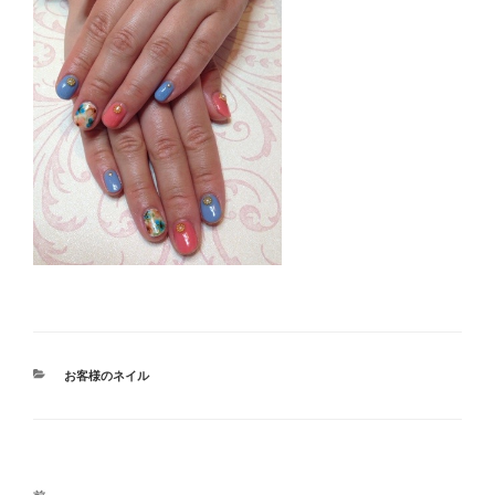
カ
お客様のネイル
テ
ゴ
リ
ー
投