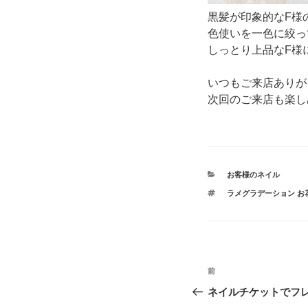
黒髪が印象的なF様
色使いを一色に絞っ
しっとり上品なF様
いつもご来店ありが
次回のご来店も楽し
カ
お客様のネイル
テ
タ
ラメグラデーション お
ゴ
グ
リ
ー
投
前
前
稿
の
ネイルチケットでフ
投