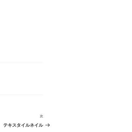
次
次
の
テキスタイルネイル
投