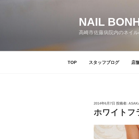
コ
ン
テ
NAIL BO
ン
高崎市佐藤病院内のネイル
ツ
へ
ス
キ
TOP
スタッフブログ
店
ッ
プ
投
2014年6月7日
投稿者:
ASAK
稿
ホワイトフ
日: