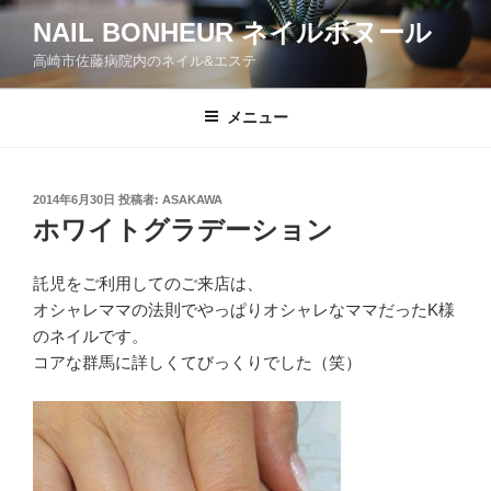
コ
NAIL BONHEUR ネイルボヌール
ン
高崎市佐藤病院内のネイル&エステ
テ
ン
ツ
メニュー
へ
ス
キ
投
2014年6月30日
投稿者:
ASAKAWA
稿
ッ
ホワイトグラデーション
日:
プ
託児をご利用してのご来店は、
オシャレママの法則でやっぱりオシャレなママだったK様
のネイルです。
コアな群馬に詳しくてびっくりでした（笑）