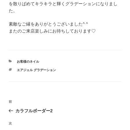
を散りばめてキラキラと輝くグラデーションになりまし
た。
素敵なご縁をありがとうございました^ ^
またのご来店楽しみにお待ちしております♡
カ
お客様のネイル
テ
タ
エアジェル グラデーション
ゴ
グ
リ
ー
投
前
前
稿
の
カラフルボーダー2
ナ
投
ビ
稿
次
次