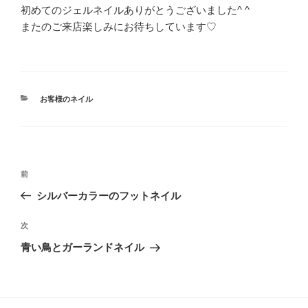
初めてのジェルネイルありがとうございました^ ^
またのご来店楽しみにお待ちしています♡
カ
お客様のネイル
テ
ゴ
リ
ー
投
前
前
稿
の
シルバーカラーのフットネイル
ナ
投
ビ
稿
次
次
ゲ
の
青い鳥とガーランドネイル
投
ー
稿
シ
ョ