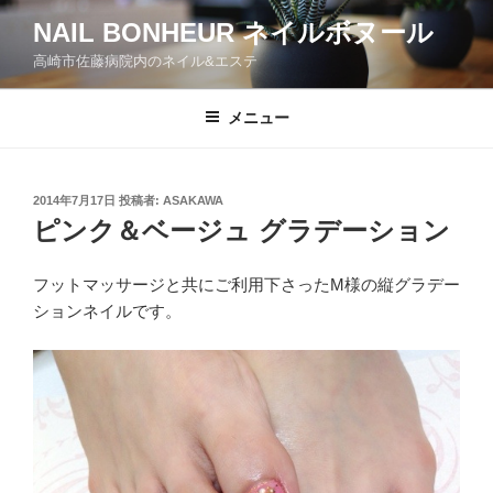
コ
NAIL BONHEUR ネイルボヌール
ン
高崎市佐藤病院内のネイル&エステ
テ
ン
ツ
メニュー
へ
ス
キ
投
2014年7月17日
投稿者:
ASAKAWA
稿
ッ
ピンク＆ベージュ グラデーション
日:
プ
フットマッサージと共にご利用下さったM様の縦グラデー
ションネイルです。