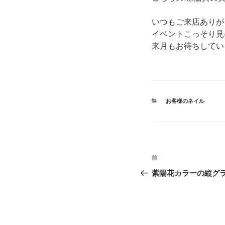
いつもご来店ありが
イベントこっそり見
来月もお待ちしてい
カ
お客様のネイル
テ
ゴ
リ
ー
投
前
前
稿
の
紫陽花カラーの縦グ
投
ナ
稿
ビ