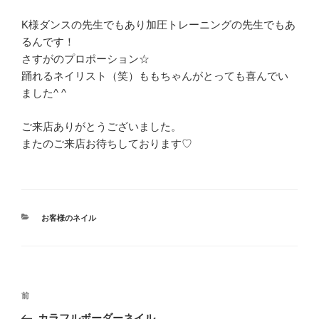
K様ダンスの先生でもあり加圧トレーニングの先生でもあ
るんです！
さすがのプロポーション☆
踊れるネイリスト（笑）ももちゃんがとっても喜んでい
ました^ ^
ご来店ありがとうございました。
またのご来店お待ちしております♡
カ
お客様のネイル
テ
ゴ
リ
ー
投
前
前
稿
の
カラフルボーダーネイル