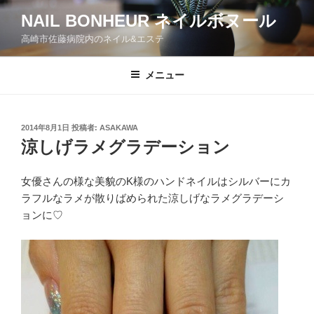
コ
NAIL BONHEUR ネイルボヌール
ン
高崎市佐藤病院内のネイル&エステ
テ
ン
ツ
メニュー
へ
ス
キ
投
2014年8月1日
投稿者:
ASAKAWA
稿
ッ
涼しげラメグラデーション
日:
プ
女優さんの様な美貌のK様のハンドネイルはシルバーにカ
ラフルなラメが散りばめられた涼しげなラメグラデーシ
ョンに♡