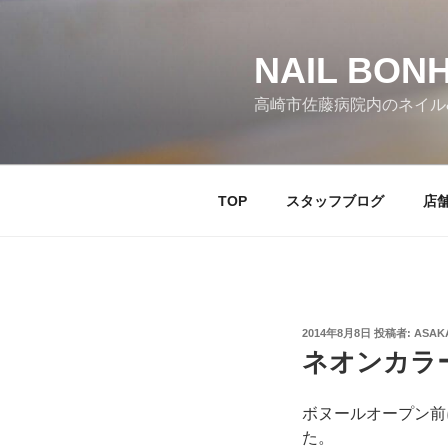
コ
ン
テ
NAIL BO
ン
高崎市佐藤病院内のネイル
ツ
へ
ス
キ
TOP
スタッフブログ
店
ッ
プ
投
2014年8月8日
投稿者:
ASAK
稿
ネオンカラ
日:
ボヌールオープン前
た。