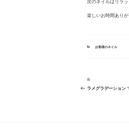
次のネイルはリラッ
楽しいお時間ありが
カ
お客様のネイル
テ
ゴ
リ
ー
投
前
前
稿
の
ラメグラデーション 
投
ナ
稿
ビ
ゲ