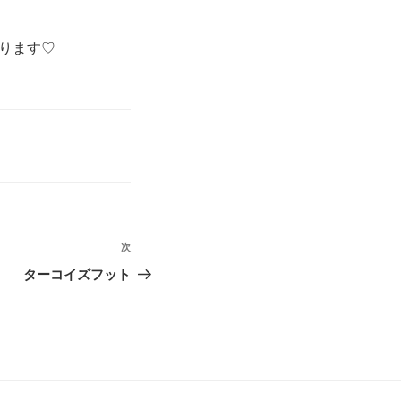
ります♡
次
次
の
ターコイズフット
投
稿