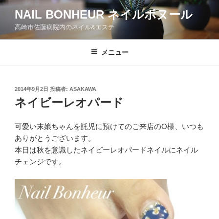
コ
NAIL BONHEUR ネイルボヌール
ン
高崎市佐藤病院内のネイル&エステ
テ
ン
ツ
メニュー
へ
ス
キ
投
2014年9月2日
投稿者:
ASAKAWA
稿
ッ
ネイビーレオパード
日:
プ
可愛い末娘ちゃんを託児に預けてのご来店のO様、いつも
ありがとうございます。
本日は秋を意識したネイビーレオパードネイルにネイル
チェンジです。