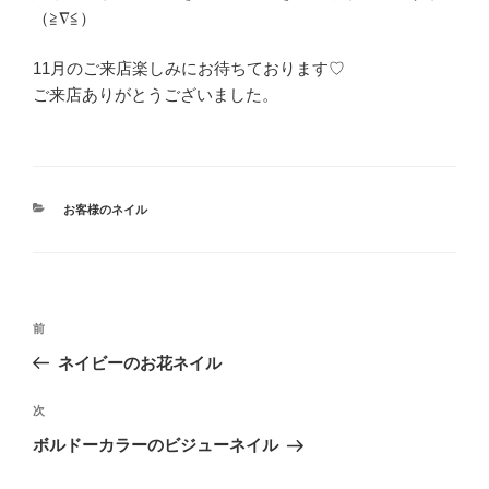
（≧∇≦）
11月のご来店楽しみにお待ちております♡
ご来店ありがとうございました。
カ
お客様のネイル
テ
ゴ
リ
ー
投
前
前
稿
の
ネイビーのお花ネイル
ナ
投
ビ
稿
次
次
ゲ
の
ボルドーカラーのビジューネイル
投
ー