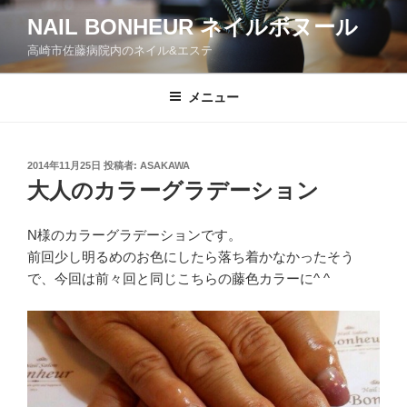
コ
NAIL BONHEUR ネイルボヌール
ン
高崎市佐藤病院内のネイル&エステ
テ
ン
ツ
メニュー
へ
ス
キ
投
2014年11月25日
投稿者:
ASAKAWA
稿
ッ
大人のカラーグラデーション
日:
プ
N様のカラーグラデーションです。
前回少し明るめのお色にしたら落ち着かなかったそう
で、今回は前々回と同じこちらの藤色カラーに^ ^