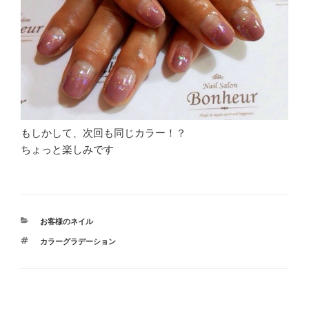
もしかして、次回も同じカラー！？
ちょっと楽しみです
カ
お客様のネイル
テ
タ
カラーグラデーション
ゴ
グ
リ
ー