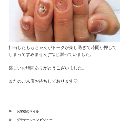
担当したももちゃんがトークが楽し過ぎて時間が押して
しまってすみません(^^;;と謝っていました。
楽しいお時間ありがとうございました。
またのご来店お待ちしております♡
カ
お客様のネイル
テ
タ
グラデーション ビジュー
ゴ
グ
リ