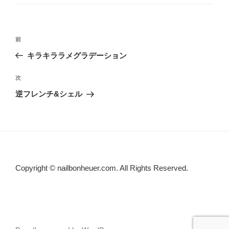
ー
投
前
前
稿
の
キラキララメグラデーション
ナ
投
ビ
稿
次
次
ゲ
の
逆フレンチ&シェル
投
ー
稿
シ
ョ
ン
Copyright © nailbonheuer.com. All Rights Reserved.