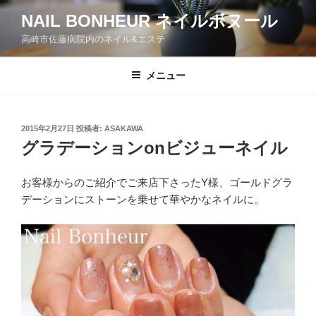
コ
NAIL BONHEUR ネイルボヌール
ン
高崎市佐藤病院内のネイル&エステ
テ
ン
ツ
メニュー
へ
ス
キ
投
2015年2月27日
投稿者:
ASAKAWA
稿
ッ
グラデーションonビジューネイル
日:
プ
お客様からのご紹介でご来店下さったY様、ゴールドグラ
デーションにストーンを乗せて華やかなネイルに。