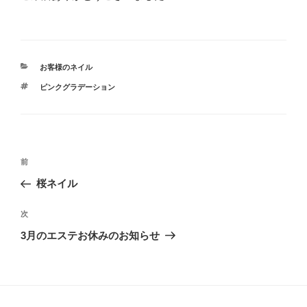
カ
お客様のネイル
テ
タ
ピンクグラデーション
ゴ
グ
リ
ー
投
前
前
稿
の
桜ネイル
ナ
投
ビ
稿
次
次
ゲ
の
3月のエステお休みのお知らせ
投
ー
稿
シ
ョ