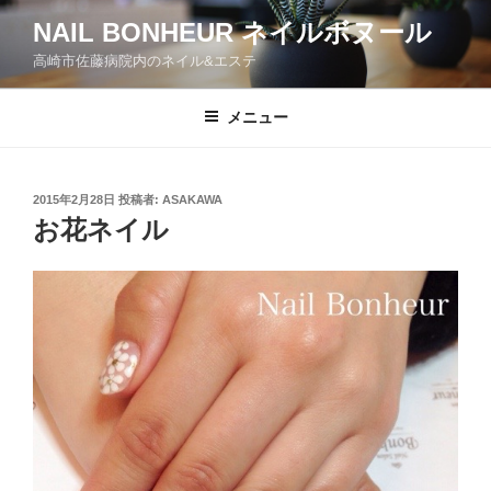
コ
NAIL BONHEUR ネイルボヌール
ン
高崎市佐藤病院内のネイル&エステ
テ
ン
ツ
メニュー
へ
ス
キ
投
2015年2月28日
投稿者:
ASAKAWA
稿
ッ
お花ネイル
日:
プ