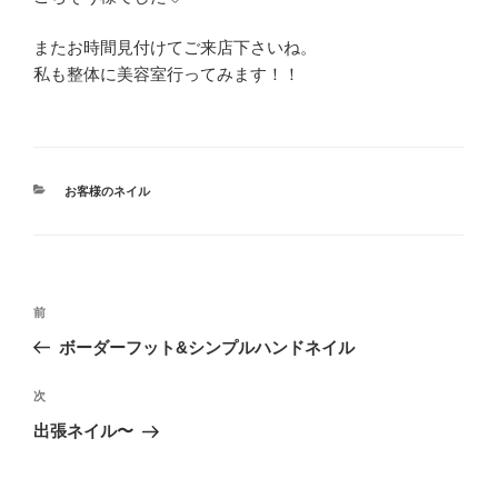
またお時間見付けてご来店下さいね。
私も整体に美容室行ってみます！！
カ
お客様のネイル
テ
ゴ
リ
ー
投
前
前
稿
の
ボーダーフット&シンプルハンドネイル
ナ
投
ビ
稿
次
次
ゲ
の
出張ネイル〜
投
ー
稿
シ