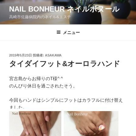
コ
NAIL BONHEUR ネイルボヌール
ン
高崎市佐藤病院内のネイル&エステ
テ
ン
ツ
メニュー
へ
ス
キ
投
2015年5月23日
投稿者:
ASAKAWA
稿
ッ
タイダイフット&オーロラハンド
日:
プ
宮古島からお帰りのT様^ ^
のんびり休日を過ごされたそう。
今回もハンドはシンプルにフットはカラフルに付け替え
ました。