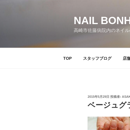
コ
ン
テ
NAIL BO
ン
高崎市佐藤病院内のネイル
ツ
へ
ス
キ
TOP
スタッフブログ
店
ッ
プ
投
2015年5月29日
投稿者:
ASA
稿
ベージュグ
日: