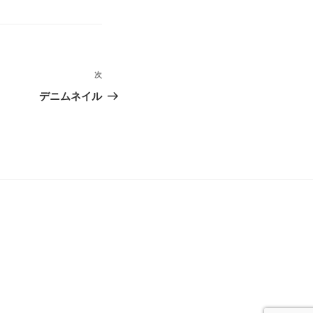
次
次
の
デニムネイル
投
稿