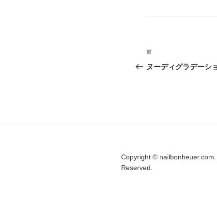
テ
ゴ
リ
ー
投
前
前
稿
の
ヌーディグラデーシ
投
ナ
稿
ビ
ゲ
ー
シ
Copyright © nailbonheuer.com. 
ョ
Reserved.
ン