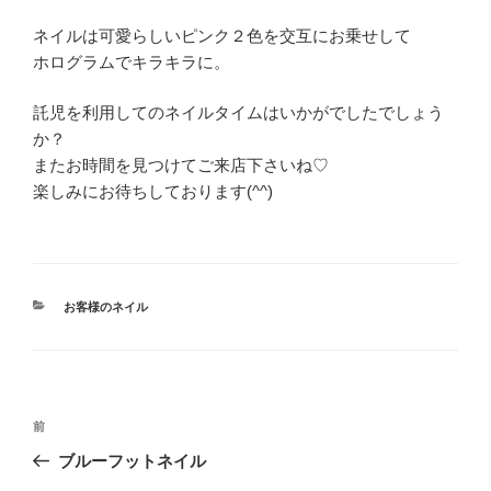
ネイルは可愛らしいピンク２色を交互にお乗せして
ホログラムでキラキラに。
託児を利用してのネイルタイムはいかがでしたでしょう
か？
またお時間を見つけてご来店下さいね♡
楽しみにお待ちしております(^^)
カ
お客様のネイル
テ
ゴ
リ
ー
投
前
前
稿
の
ブルーフットネイル
ナ
投