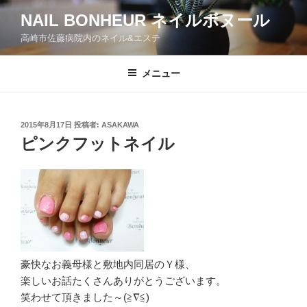
コ
NAIL BONHEUR ネイルボヌール
ン
高崎市佐藤病院内のネイル&エステ
テ
ン
ツ
メニュー
へ
ス
キ
投
2015年8月17日
投稿者:
ASAKAWA
稿
ッ
ピンクフットネイル
日:
プ
豪快なお義母様と敷地内同居のＹ様、
楽しいお話たくさんありがとうございます。
笑わせて頂きました～(≧∇≦)