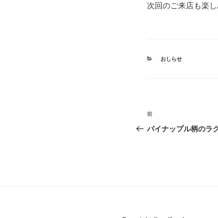
次回のご来店も楽し
カ
おしらせ
テ
ゴ
リ
ー
投
前
前
稿
の
パイナップル柄のラ
投
ナ
稿
ビ
ゲ
ー
シ