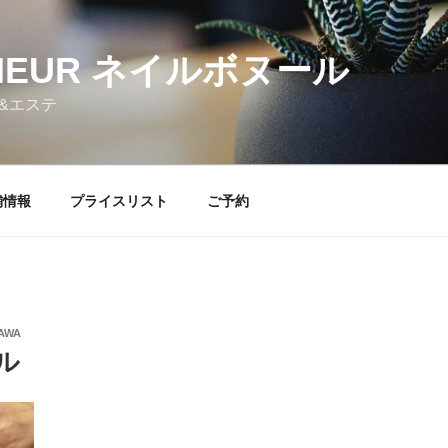
NHEUR ネイルボヌール
&エステ
舗情報
プライスリスト
ご予約
AWA
ル