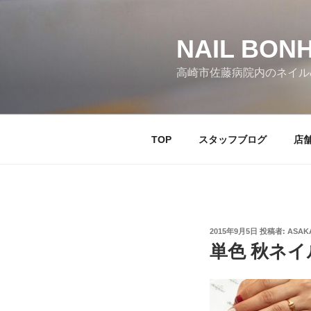
コ
ン
テ
NAIL BO
ン
高崎市佐藤病院内のネイル
ツ
へ
ス
キ
TOP
スタッフブログ
店
ッ
プ
投
2015年9月5日
投稿者:
ASAK
稿
単色 秋ネイ
日: