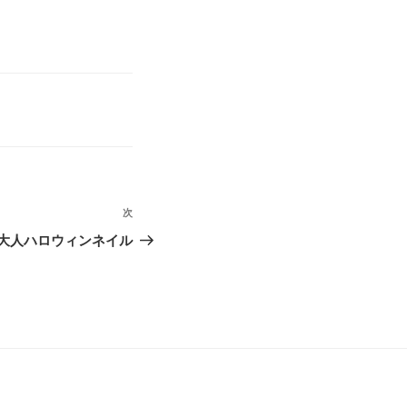
次
次
の
大人ハロウィンネイル
投
稿