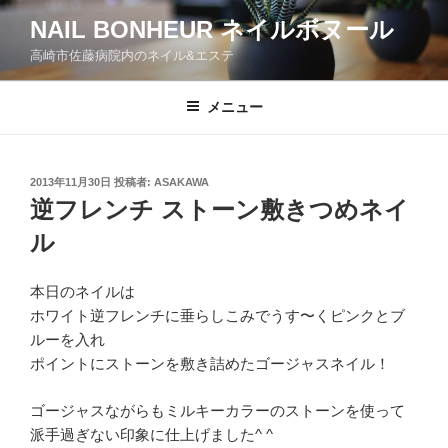
コ
NAIL BONHEUR ネイルボヌール
ン
高崎市佐藤病院内のネイル&エステ
テ
ン
ツ
メニュー
へ
ス
キ
投
2013年11月30日
投稿者:
ASAKAWA
稿
ッ
逆フレンチ ストーン敷きつめネイ
日:
プ
ル
本日のネイルは
ホワイト逆フレンチに垂らしこみでうす〜くピンクとブ
ルーを入れ
ポイントにストーンを敷き詰めたゴージャスネイル！
ゴージャスながらもミルキーカラーのストーンを使って
派手過ぎない印象に仕上げました^ ^