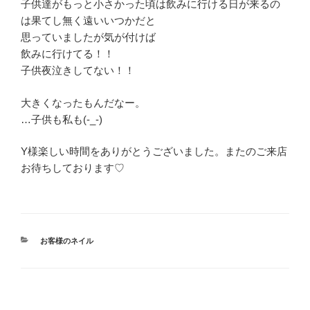
子供達がもっと小さかった頃は飲みに行ける日が来るの
は果てし無く遠いいつかだと
思っていましたが気が付けば
飲みに行けてる！！
子供夜泣きしてない！！
大きくなったもんだなー。
…子供も私も(-_-)
Y様楽しい時間をありがとうございました。またのご来店
お待ちしております♡
カ
お客様のネイル
テ
ゴ
リ
ー
投