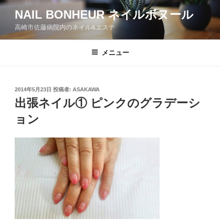
コ
NAIL BONHEUR ネイルボヌール
ン
高崎市佐藤病院内のネイル&エステ
テ
ン
ツ
メニュー
へ
ス
キ
投
2014年5月23日
投稿者:
ASAKAWA
稿
ッ
出張ネイル① ピンクのグラデーシ
日:
プ
ョン