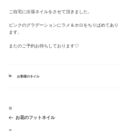
ご自宅に出張ネイルをさせて頂きました。
ピンクのグラデーションにラメ＆ホロをちりばめてあり
ます。
またのご予約お待ちしております♡
カ
お客様のネイル
テ
ゴ
リ
ー
投
前
前
稿
の
お花のフットネイル
ナ
投
ビ
稿
次
次