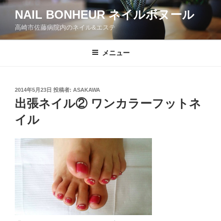
コ
NAIL BONHEUR ネイルボヌール
ン
高崎市佐藤病院内のネイル&エステ
テ
ン
ツ
メニュー
へ
ス
キ
投
2014年5月23日
投稿者:
ASAKAWA
稿
ッ
出張ネイル② ワンカラーフットネ
日:
プ
イル