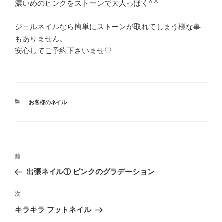
濃いめのピンクをストーンで大人っぽく^ ^
ジェルネイルなら簡単にストーンが取れてしまう様な事
もありません。
安心してご予約下さいませ♡
カ
お客様のネイル
テ
ゴ
リ
ー
投
前
前
稿
の
出張ネイル① ピンクのグラデーション
ナ
投
ビ
稿
次
次
ゲ
の
キラキラ フットネイル
投
ー