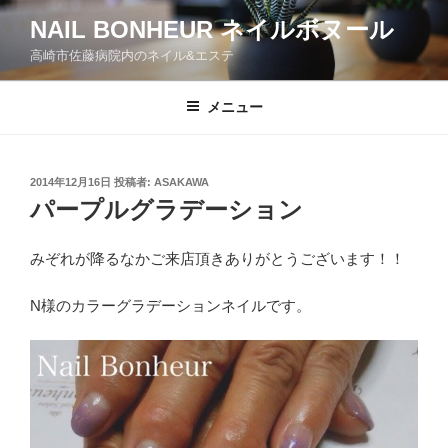
コ
NAIL BONHEUR ネイルボヌール
ン
高崎市佐藤病院内のネイル&エステ
テ
ン
ツ
メニュー
へ
ス
キ
投
2014年12月16日
投稿者:
ASAKAWA
稿
ッ
パープルグラデーション
日:
プ
みぞれが降るなかご来店頂きありがとうございます！！
N様のカラーグラデーションネイルです。