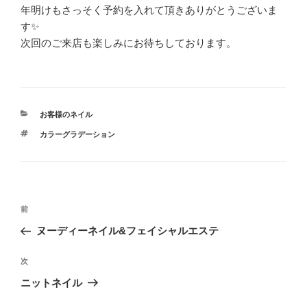
年明けもさっそく予約を入れて頂きありがとうございま
す✨
次回のご来店も楽しみにお待ちしております。
カ
お客様のネイル
テ
タ
カラーグラデーション
ゴ
グ
リ
ー
投
前
前
稿
の
ヌーディーネイル&フェイシャルエステ
ナ
投
ビ
稿
次
次
ゲ
の
ニットネイル
投
ー