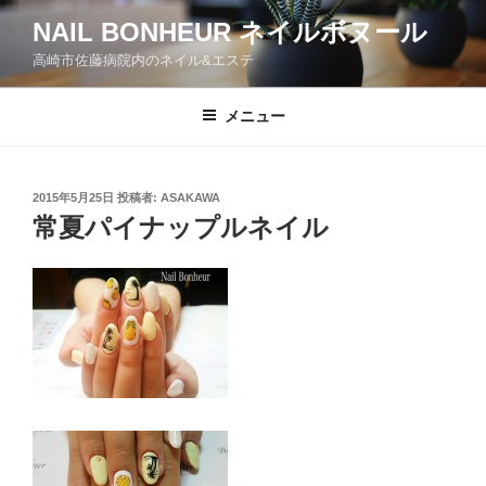
コ
NAIL BONHEUR ネイルボヌール
ン
高崎市佐藤病院内のネイル&エステ
テ
ン
ツ
メニュー
へ
ス
キ
投
2015年5月25日
投稿者:
ASAKAWA
稿
ッ
常夏パイナップルネイル
日:
プ