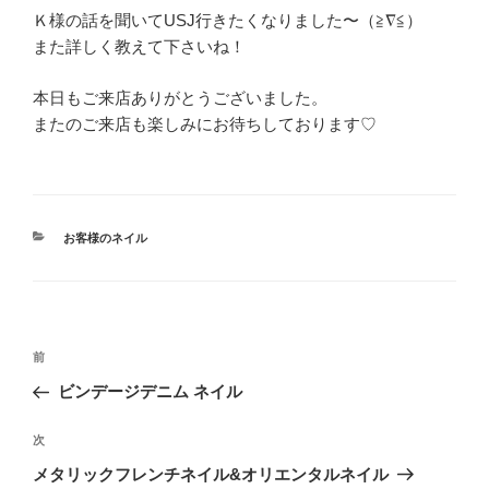
Ｋ様の話を聞いてUSJ行きたくなりました〜（≧∇≦）
また詳しく教えて下さいね！
本日もご来店ありがとうございました。
またのご来店も楽しみにお待ちしております♡
カ
お客様のネイル
テ
ゴ
リ
ー
投
前
前
稿
の
ビンデージデニム ネイル
ナ
投
ビ
稿
次
次
ゲ
の
メタリックフレンチネイル&オリエンタルネイル